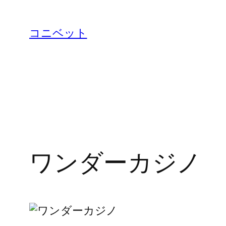
内
容
コニベット
を
ス
キ
ッ
プ
ワンダーカジノ