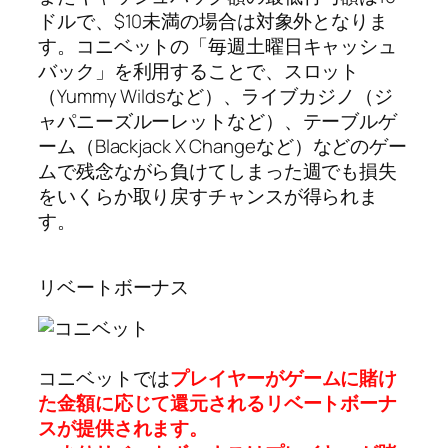
ドルで、$10未満の場合は対象外となりま
す。コニベットの「毎週土曜日キャッシュ
バック」を利用することで、スロット
（Yummy Wildsなど）、ライブカジノ（ジ
ャパニーズルーレットなど）、テーブルゲ
ーム（Blackjack X Changeなど）などのゲー
ムで残念ながら負けてしまった週でも損失
をいくらか取り戻すチャンスが得られま
す。
リベートボーナス
コニベットでは
プレイヤーがゲームに賭け
た金額に応じて還元されるリベートボーナ
スが提供されます。