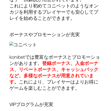
これにより初めてコニベットのようなオン
カジを利用するプレイヤーでも安心してプ
レイを始めることができます。
ボーナスやプロモーションが充実
konibetでは豊富なボーナスとプロモーショ
ンがあります。
登録ボーナス、入金ボーナ
ス、リベートボーナス、キャッシュバック
など、多様なボーナスが用意されていま
す。
これにより、プレイヤーはよりお得に
ゲームを楽しむことができます。
VIPプログラムが充実