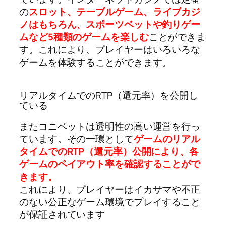
の
スロット、テーブルゲーム、ライブカジ
ノはもちろん、スポーツベットや釣りゲー
ムなど5種類のゲームを楽しむ
ことができま
す。これにより、プレイヤーはいろいろな
ゲームを体験することができます。
リアルタイムでのRTP（還元率）を公開し
ている
またコニベットは透明性の高い運営を行っ
ています。その一環として
ゲームのリアル
タイムでのRTP（還元率）公開により、各
ゲームのペイアウト率を確認することがで
きます。
これにより、プレイヤーはイカサマや不正
のない公正なゲーム環境でプレイすること
が保証されています