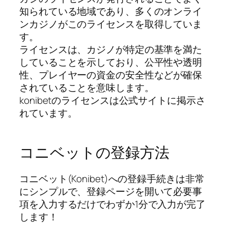
知られている地域であり、多くのオンライ
ンカジノがこのライセンスを取得していま
す。
ライセンスは、カジノが特定の基準を満た
していることを示しており、公平性や透明
性、プレイヤーの資金の安全性などが確保
されていることを意味します。
konibetのライセンスは公式サイトに掲示さ
れています。
コニベットの登録方法
コニベット(Konibet)への登録手続きは非常
にシンプルで、登録ページを開いて必要事
項を入力するだけでわずか1分で入力が完了
します！