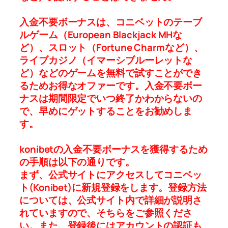
入金不要ボーナスは、コニベットのテーブ
ルゲーム（European Blackjack MHな
ど）、スロット（Fortune Charmなど）、
ライブカジノ（イマーシブルーレットな
ど）などのゲームを無料で試すことができ
るためお得なオファーです。入金不要ボー
ナスは期間限定でいつ終了かわからないの
で、早めにゲットすることをお勧めしま
す。
konibetの入金不要ボーナスを獲得するため
の手順は以下の通りです。
まず、公式サイトにアクセスしてコニベッ
ト(Konibet)に新規登録をします。登録方法
については、公式サイト内で詳細が説明さ
れていますので、そちらをご参照くださ
い。また、登録後にはアカウントの認証も