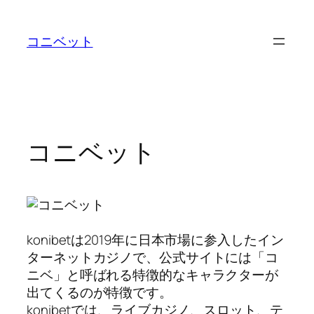
内
容
コニベット
を
ス
キ
ッ
プ
コニベット
konibetは
2019年に日本市場に参入したイン
ターネットカジノで、公式サイトには「コ
ニベ」と呼ばれる特徴的なキャラクターが
出てくるのが特徴です。
konibetでは、ライブカジノ、スロット、テ