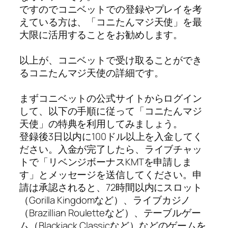
ですのでコニベットでの登録やプレイを考
えている方は、「コニたんマジ天使」を最
大限に活用することをお勧めします。
以上が、コニベットで受け取ることができ
るコニたんマジ天使の詳細です。
まずコニベットの公式サイトからログイン
して、以下の手順に従って「コニたんマジ
天使」の特典を利用してみましょう。
登録後3日以内に100ドル以上を入金してく
ださい。入金が完了したら、ライブチャッ
トで「リベンジボーナスKMTを申請しま
す」とメッセージを送信してください。申
請は承認されると、72時間以内にスロット
（Gorilla Kingdomなど）、ライブカジノ
（Brazillian Rouletteなど）、テーブルゲー
ム（Blackjack Classicなど）などのゲームを