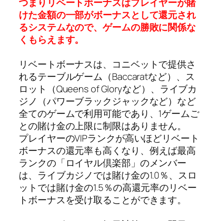
つまりリベートボーナスはプレイヤーが賭
けた金額の一部がボーナスとして還元され
るシステムなので、ゲームの勝敗に関係な
くもらえます。
リベートボーナスは、コニベットで提供さ
れるテーブルゲーム（Baccaratなど）、ス
ロット（Queens of Gloryなど）、ライブカ
ジノ（パワーブラックジャックなど）など
全てのゲームで利用可能であり、1ゲームご
との賭け金の上限に制限はありません。
プレイヤーのVIPランクが高いほどリベート
ボーナスの還元率も高くなり、
例えば最高
ランクの「ロイヤル倶楽部」のメンバー
は、ライブカジノでは賭け金の1.0％、スロ
ットでは賭け金の1.5％の高還元率のリベー
トボーナスを受け取ることができます。