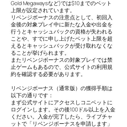
Gold Megawaysなど)では$10までのベット
上限が設定されています。
リベンジボーナスの注意点として、初回入
金後の対象プレイ中に新たな入金や出金を
行うとキャッシュバックの資格が失われる
ことや、すでに申し上げたベット上限を超
えるとキャッシュバックが受け取れなくな
ることが挙げられます。
またリベンジボーナスの対象プレイでは禁
止ゲームもあるので、公式サイトの利用規
約を確認する必要があります。
リベンジボーナス（通常版）の獲得手順は
以下の通りです：
まず公式サイトにアクセスしコニベットに
ログインします。その後100ドル以上を入金
ください。入金が完了したら、ライブチャ
ットで「リベンジボーナスを申請します」