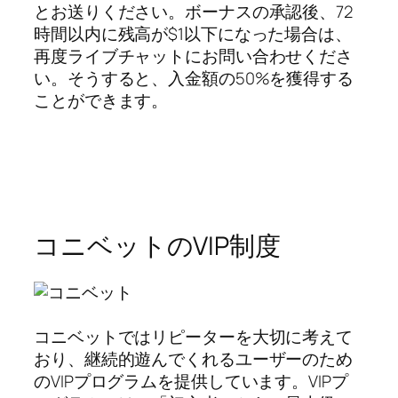
とお送りください。ボーナスの承認後、72
時間以内に残高が$1以下になった場合は、
再度ライブチャットにお問い合わせくださ
い。そうすると、入金額の50%を獲得する
ことができます。
コニベットのVIP制度
コニベットではリピーターを大切に考えて
おり、継続的遊んでくれるユーザーのため
のVIPプログラムを提供しています。VIPプ