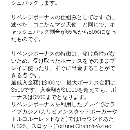
シュバックします。
リベンジボーナスの仕組みとしてはすでに
述べた「コニたんマジ天使」と同じで、キ
ャッシュバック割合が65％から50%になっ
たものです。
リベンジボーナスの特徴は、賭け条件がな
いため、受け取ったボーナスをそのままプ
レイに使ったり、すぐに出金することがで
きる点です。
最低入金額は$100で、最大ボーナス金額は
$500です。入金額が$1,000を超えても、ボ
ーナスは$500までとなります。
リベンジボーナスを利用したプレイではラ
イブカジノ(カリビアンスタッドポーカーや
トルコルーレットなど)では1ラウンドあた
り$25、スロット(Fortune CharmやAztec