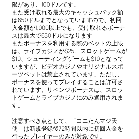
限があり、100ドルです。
また受け取れる最大のキャッシュバック額
は650ドルまでとなっていますので、初回
入金額が1,000以上でも、受け取れるボーナ
スは最大で650ドルになります。
またボーナスを利用する際のベットの上限
は、ライブカジノが$25、スロットゲームが
$10、シューティングゲームも$10となって
いますが、ビデオカジノやオリジナルスポ
ーツベットは禁止されています。ただし、
ボーナスを使ってプレイすることは許可さ
れています。リベンジボーナスは、スロッ
トゲームとライブカジノにのみ適用されま
す。
注意すべき点として、「コニたんマジ天
使」は新規登録後72時間以内に初回入金を
行ったプレイヤーのみが対象です。