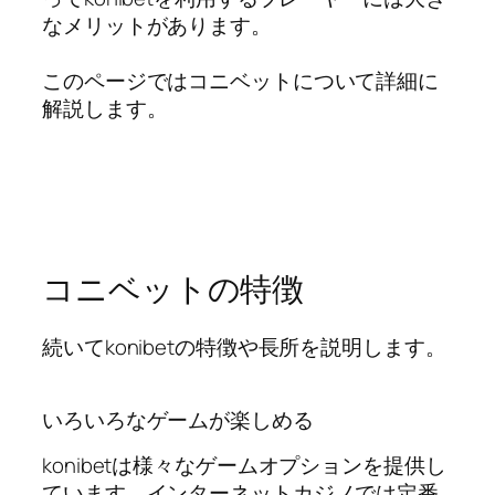
なメリットがあります。
このページではコニベットについて詳細に
解説します。
コニベットの特徴
続いてkonibetの特徴や長所を説明します。
いろいろなゲームが楽しめる
konibetは様々なゲームオプションを提供し
ています。インターネットカジノでは定番