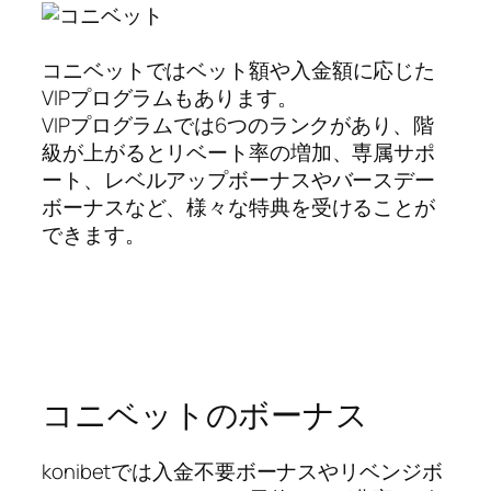
コニベットでは
ベット額や入金額に応じた
VIPプログラムもあります。
VIPプログラムでは6つのランクがあり、階
級が上がるとリベート率の増加、専属サポ
ート、レベルアップボーナスやバースデー
ボーナスなど、様々な特典を受けることが
できます。
コニベットのボーナス
konibetでは入金不要ボーナスやリベンジボ